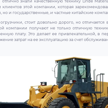
отлично знали качественную технику Linde Materia
и клиентов этой компании, которая зарекомендова
 но и государственные, и частные китайские компа
и погрузчики, стоит довольно дорого, но отличает
этой компании получают не только отличную техни
нную плату. Это делает ее привлекательной, в пе
ение затрат на ее эксплуатацию за счет обслужива