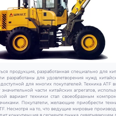
ся продукция, разработанная специально для кит
ли разработаны для удовлетворения нужд китайск
недоступной для многих покупателей. Техника ATF 
т значительной части китайских агрегатов, исполь
Такой вариант техники стал своеобразным компр
чиками. Покупатели, желающие приобрести техник
F. Несмотря на то, что ведущие мировые производ
одит конкуренция в сегменте рынка, охватывающем 