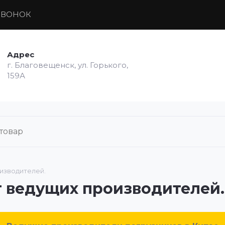
ЗВОНОК
Адрес
г. Благовещенск, ул. Горького,
159А
оизводителей.
т ведущих производителей.