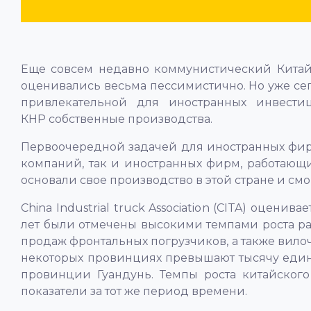
Еще совсем недавно коммунистический Китай 
оценивались весьма пессимистично. Но уже се
привлекательной для иностранных инвести
КНР собственные производства.
Первоочередной задачей для иностранных фирм,
компаний, так и иностранных фирм, работающ
основали свое производство в этой стране и см
China Industrial truck Association (CITA) оце
лет были отмечены высокими темпами роста раз
продаж фронтальных погрузчиков, а также вилоч
некоторых провинциях превышают тысячу един
провинции Гуандунь. Темпы роста китайског
показатели за тот же период времени.