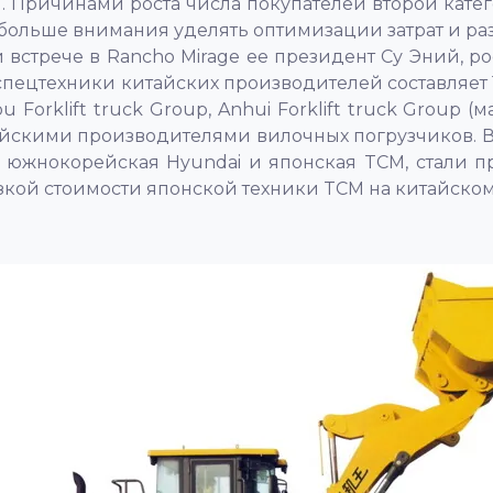
и. Причинами роста числа покупателей второй кате
 больше внимания уделять оптимизации затрат и ра
 встрече в Rancho Mirage ее президент Су Эний, 
ж спецтехники китайских производителей составляе
klift truck Group, Anhui Forklift truck Group (марк
айскими производителями вилочных погрузчиков. В
 южнокорейская Hyundai и японская TCM, стали пр
изкой стоимости японской техники TCM на китайско