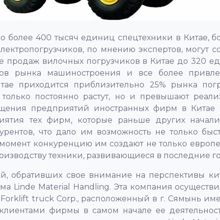
о более 400 тысяч единиц спецтехники в Китае, б
лектропогрузчиков, по мнению экспертов, могут с
е продаж вилочных погрузчиков в Китае до 320 е
тов рынка машиностроения и все более привле
итае приходится приблизительно 25% рынка пог
 только постоянно растут, но и превышают реа
ения предприятий иностранных фирм в Китае я
ятия тех фирм, которые раньше других начали
рентов, что дало им возможность не только быст
й момент конкуренцию им создают не только европе
роизводству техники, развивающиеся в последние 
, обративших свое внимание на перспективы кит
а Linde Material Handling. Эта компания осуществ
) Forklift truck Corp., расположенный в г. Сямынь 
и клиентами фирмы в самом начале ее деятельнос