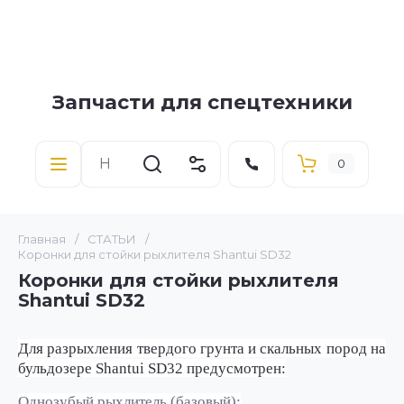
Запчасти для спецтехники
0
Главная
/
СТАТЬИ
/
Коронки для стойки рыхлителя Shantui SD32
Коронки для стойки рыхлителя
Shantui SD32
Для разрыхления твердого грунта и скальных пород на
бульдозере
Shantui
SD
32 предусмотрен:
Однозубый рыхлитель (базовый):