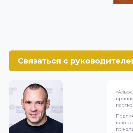
Связаться с руководителе
«Альф
принц
партне
Повлия
векто
пожела