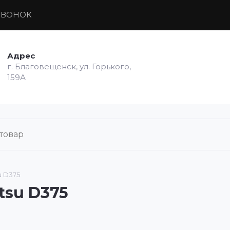
ЗВОНОК
Адрес
г. Благовещенск, ул. Горького,
159А
 D375
su D375