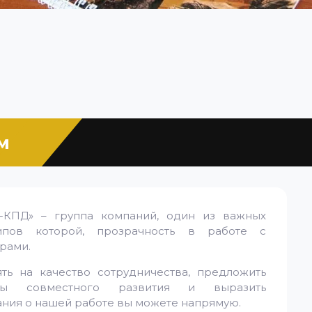
м
а-КПД» – группа компаний, один из важных
ипов которой, прозрачность в работе с
рами.
ть на качество сотрудничества, предложить
ры совместного развития и выразить
ния о нашей работе вы можете напрямую.