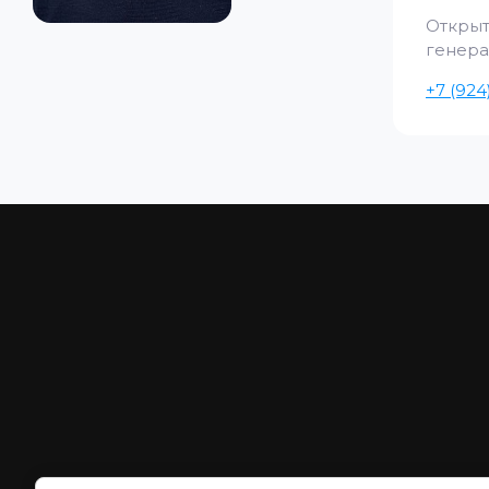
Откр
генера
+7 (924