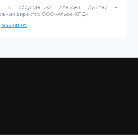
ыт к обсуждению: Алексей Лушпей –
льный директор ООО «Альфа-КПД»
) 843-08-07