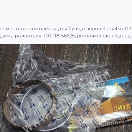
ремонтные комплекты для бульдозеров Komatsu D3
ема рыхлителя 707-98-56625, ремкомплект гидроци