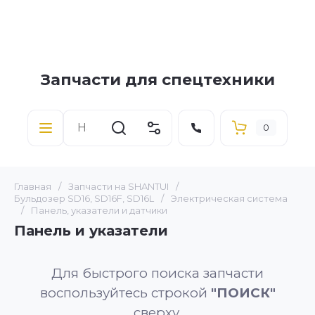
Запчасти для спецтехники
0
Главная
/
Запчасти на SHANTUI
/
Бульдозер SD16, SD16F, SD16L
/
Электрическая система
/
Панель, указатели и датчики
Панель и указатели
Для быстрого поиска запчасти
воспользуйтесь строкой
"ПОИСК"
сверху.