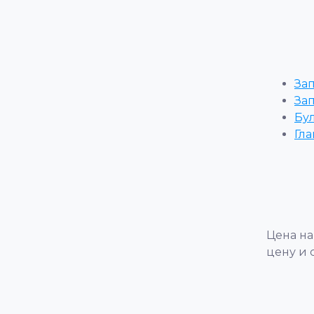
За
За
Бу
Гла
Цена на
цену и 