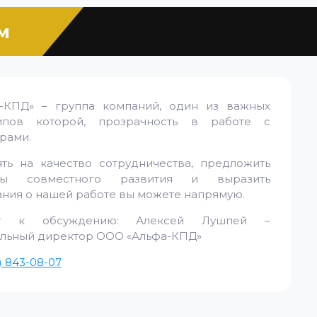
м
а-КПД» – группа компаний, один из важных
ипов которой, прозрачность в работе с
рами.
ть на качество сотрудничества, предложить
ры совместного развития и выразить
ния о нашей работе вы можете напрямую.
ыт к обсуждению: Алексей Лушпей –
льный директор ООО «Альфа-КПД»
) 843-08-07