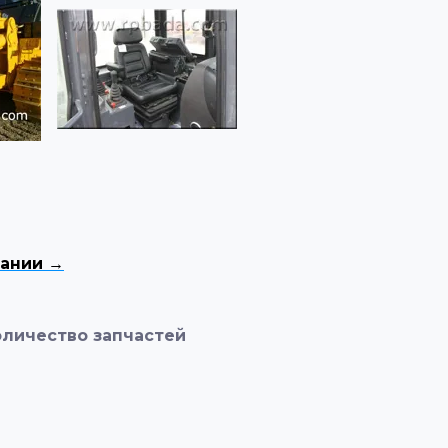
пании →
оличество запчастей