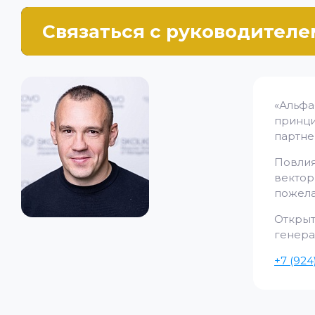
Связаться с руководителе
«Альф
принц
партне
Повлия
векто
пожела
Откр
генера
+7 (924