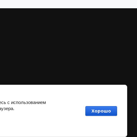
есь с использованием
аузера.
Хорошо