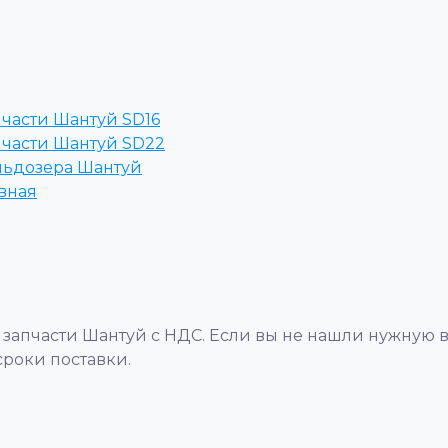
пчасти Шантуй SD16
пчасти Шантуй SD22
льдозера Шантуй
вная
 запчасти Шантуй с НДС. Если вы не нашли нужную 
сроки поставки.